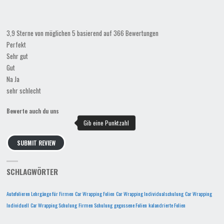
3,9 Sterne von möglichen 5 basierend auf 366 Bewertungen
Perfekt
Sehr gut
Gut
Na Ja
sehr schlecht
Bewerte auch du uns
SUBMIT REVIEW
SCHLAGWÖRTER
Autofolieren Lehrgänge für Firmen
Car Wrapping Folien
Car Wrapping Individualschulung
Car Wrapping
Individuell
Car Wrapping Schulung
Firmen Schulung
gegossene Folien
kalandrierte Folien