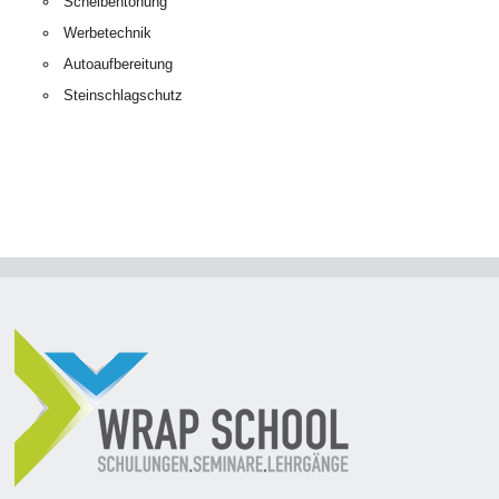
Scheibentönung
Werbetechnik
Autoaufbereitung
Steinschlagschutz