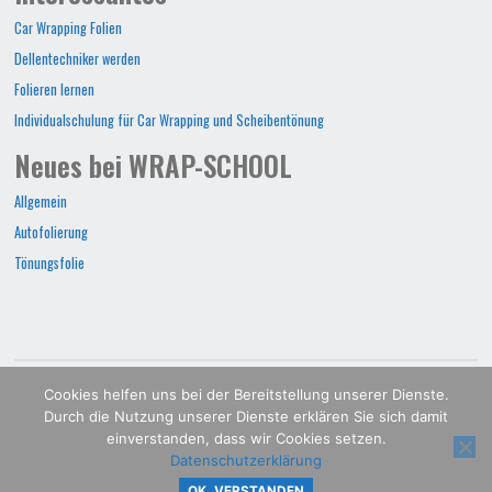
Car Wrapping Folien
Dellentechniker werden
Folieren lernen
Individualschulung für Car Wrapping und Scheibentönung
Neues bei WRAP-SCHOOL
Allgemein
Autofolierung
Tönungsfolie
WRAP-SCHOOL©2022
Cookies helfen uns bei der Bereitstellung unserer Dienste.
Durch die Nutzung unserer Dienste erklären Sie sich damit
POWERED BY
SEPTERA
&
WORDPRESS.
einverstanden, dass wir Cookies setzen.
Datenschutzerklärung
OK, VERSTANDEN