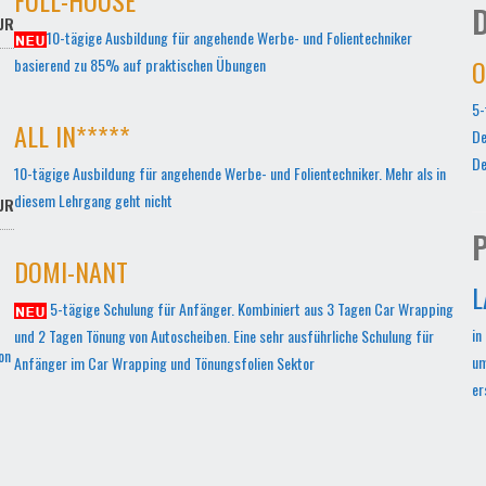
D
UR
10-tägige Ausbildung für angehende Werbe- und Folientechniker
O
basierend zu 85% auf praktischen Übungen
5-
ALL IN*****
De
De
10-tägige Ausbildung für angehende Werbe- und Folientechniker. Mehr als in
diesem Lehrgang geht nicht
UR
P
DOMI-NANT
L
5-tägige Schulung für Anfänger. Kombiniert aus 3 Tagen Car Wrapping
in
und 2 Tagen Tönung von Autoscheiben. Eine sehr ausführliche Schulung für
on
um
Anfänger im Car Wrapping und Tönungsfolien Sektor
er