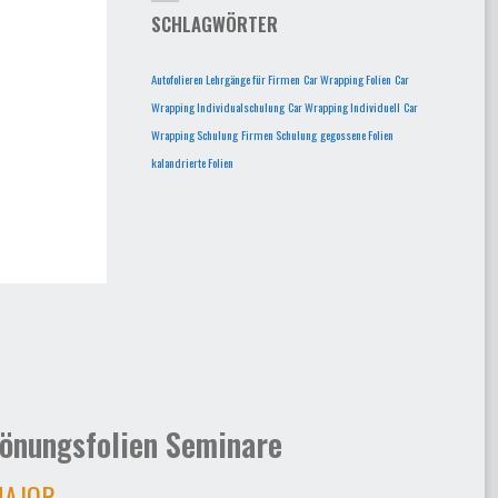
SCHLAGWÖRTER
Autofolieren Lehrgänge für Firmen
Car Wrapping Folien
Car
Wrapping Individualschulung
Car Wrapping Individuell
Car
Wrapping Schulung
Firmen Schulung
gegossene Folien
kalandrierte Folien
önungsfolien Seminare
AJOR