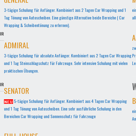
3-tägige Schulung für Anfänger. Kombiniert aus 2 Tagen Car Wrapping und 1
ei
Tag Tönung von Autoscheiben. Eine günstige Alternative beide Bereiche ( Car
al
Wrapping & Scheibentönung zu erlernen).
UR
A
ADMIRAL
zw
3-tägige Schulung für absolute Anfänger. Kombiniert aus 2 Tagen Car Wrapping
Pr
und 1 Tag Steinschlagschutz für Fahrzeuge. Sehr intensive Schulung mit vielen
Le
praktischen Übungen.
W
UR
SENATOR
B
5-tägige Schulung für Anfänger. Kombiniert aus 4 Tagen Car Wrapping
und 1 Tag Tönung von Autoscheiben. Eine sehr ausführliche Schulung in den
ei
Bereichen Car Wrapping und Sonnenschutz für Fahrzeuge
An
FULL-HOUSE