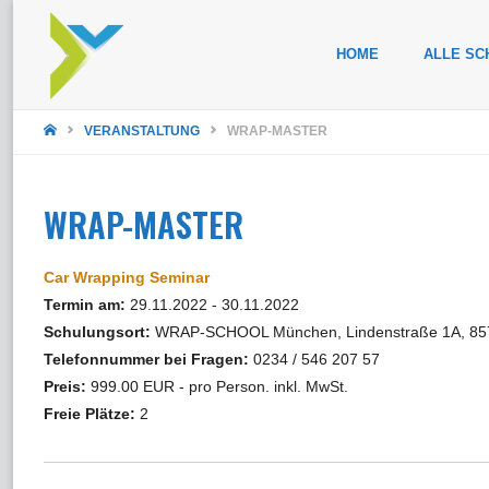
Zum
HOME
ALLE SC
Inhalt
STARTSEITE
springen
VERANSTALTUNG
WRAP-MASTER
WRAP-MASTER
Car Wrapping Seminar
Termin am:
29.11.2022 - 30.11.2022
Schulungsort:
WRAP-SCHOOL München, Lindenstraße 1A, 857
Telefonnummer bei Fragen:
0234 / 546 207 57
Preis:
999.00 EUR - pro Person. inkl. MwSt.
Freie Plätze:
2