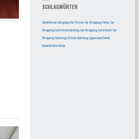
SCHLAGWÖRTER
Autofolieren Lehrgänge für Firmen
Car Wrapping Folien
Car
Wrapping Individualschulung
Car Wrapping Individuell
Car
Wrapping Schulung
Firmen Schulung
gegossene Folien
kalandrierte Folien