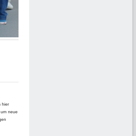
 hier
k um neue
ngen