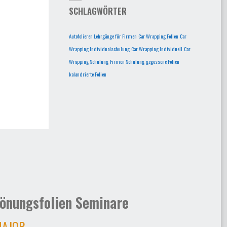
SCHLAGWÖRTER
Autofolieren Lehrgänge für Firmen
Car Wrapping Folien
Car
Wrapping Individualschulung
Car Wrapping Individuell
Car
Wrapping Schulung
Firmen Schulung
gegossene Folien
kalandrierte Folien
önungsfolien Seminare
AJOR