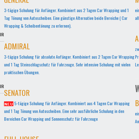
3-tägige Schulung für Anfänger. Kombiniert aus 2 Tagen Car Wrapping und 1
ei
Tag Tönung von Autoscheiben. Eine günstige Alternative beide Bereiche ( Car
al
Wrapping & Scheibentönung zu erlernen).
UR
A
ADMIRAL
zw
3-tägige Schulung für absolute Anfänger. Kombiniert aus 2 Tagen Car Wrapping
Pr
und 1 Tag Steinschlagschutz für Fahrzeuge. Sehr intensive Schulung mit vielen
Le
praktischen Übungen.
W
UR
SENATOR
B
5-tägige Schulung für Anfänger. Kombiniert aus 4 Tagen Car Wrapping
und 1 Tag Tönung von Autoscheiben. Eine sehr ausführliche Schulung in den
ei
Bereichen Car Wrapping und Sonnenschutz für Fahrzeuge
An
FULL-HOUSE