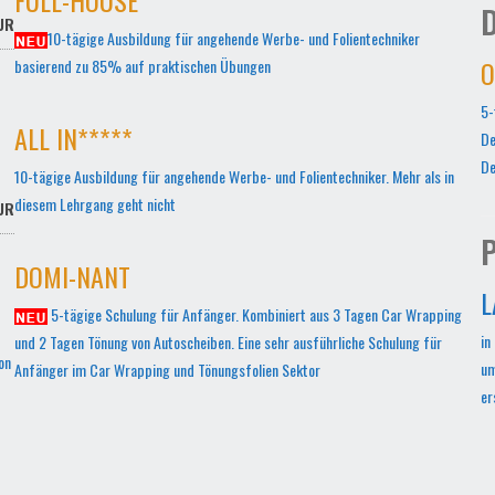
D
UR
10-tägige Ausbildung für angehende Werbe- und Folientechniker
O
basierend zu 85% auf praktischen Übungen
5-
ALL IN*****
De
De
10-tägige Ausbildung für angehende Werbe- und Folientechniker. Mehr als in
diesem Lehrgang geht nicht
UR
P
DOMI-NANT
L
5-tägige Schulung für Anfänger. Kombiniert aus 3 Tagen Car Wrapping
in
und 2 Tagen Tönung von Autoscheiben. Eine sehr ausführliche Schulung für
on
um
Anfänger im Car Wrapping und Tönungsfolien Sektor
er