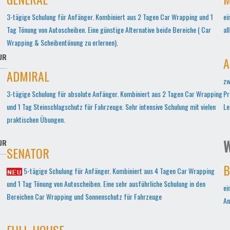
3-tägige Schulung für Anfänger. Kombiniert aus 2 Tagen Car Wrapping und 1
ei
Tag Tönung von Autoscheiben. Eine günstige Alternative beide Bereiche ( Car
al
Wrapping & Scheibentönung zu erlernen).
UR
A
ADMIRAL
zw
3-tägige Schulung für absolute Anfänger. Kombiniert aus 2 Tagen Car Wrapping
Pr
und 1 Tag Steinschlagschutz für Fahrzeuge. Sehr intensive Schulung mit vielen
Le
praktischen Übungen.
W
UR
SENATOR
B
5-tägige Schulung für Anfänger. Kombiniert aus 4 Tagen Car Wrapping
und 1 Tag Tönung von Autoscheiben. Eine sehr ausführliche Schulung in den
ei
Bereichen Car Wrapping und Sonnenschutz für Fahrzeuge
An
FULL-HOUSE