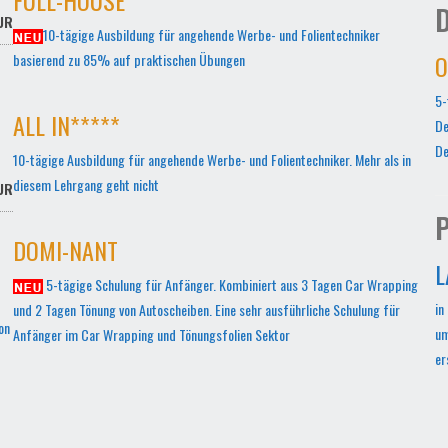
D
UR
10-tägige Ausbildung für angehende Werbe- und Folientechniker
O
basierend zu 85% auf praktischen Übungen
5-
ALL IN*****
De
De
10-tägige Ausbildung für angehende Werbe- und Folientechniker. Mehr als in
diesem Lehrgang geht nicht
UR
P
DOMI-NANT
L
5-tägige Schulung für Anfänger. Kombiniert aus 3 Tagen Car Wrapping
in
und 2 Tagen Tönung von Autoscheiben. Eine sehr ausführliche Schulung für
on
um
Anfänger im Car Wrapping und Tönungsfolien Sektor
er