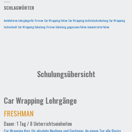
SCHLAGWÖRTER
Autofolieren Lehrgänge für Firmen
Car Wrapping Folien
Car Wrapping Individualschulung
Car Wrapping
Individuell
Car Wrapping Schulung
Firmen Schulung
gegossene Folien
kalandrierte Folien
Schulungsübersicht
Car Wrapping Lehrgänge
FRESHMAN
Dauer: 1 Tag / 8 Unterrichtseinheiten
Car Wrapping Kurs für absolute Neulinge und Einsteiger. An einem Tag alle Basics