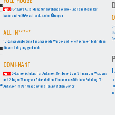
D
UR
10-tägige Ausbildung für angehende Werbe- und Folientechniker
O
basierend zu 85% auf praktischen Übungen
5-
ALL IN*****
De
De
10-tägige Ausbildung für angehende Werbe- und Folientechniker. Mehr als in
diesem Lehrgang geht nicht
UR
P
DOMI-NANT
L
5-tägige Schulung für Anfänger. Kombiniert aus 3 Tagen Car Wrapping
in
und 2 Tagen Tönung von Autoscheiben. Eine sehr ausführliche Schulung für
on
um
Anfänger im Car Wrapping und Tönungsfolien Sektor
er