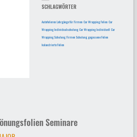
SCHLAGWÖRTER
Autofolieren Lehrgänge für Firmen
Car Wrapping Folien
Car
Wrapping Individualschulung
Car Wrapping Individuell
Car
Wrapping Schulung
Firmen Schulung
gegossene Folien
kalandrierte Folien
önungsfolien Seminare
AJOR