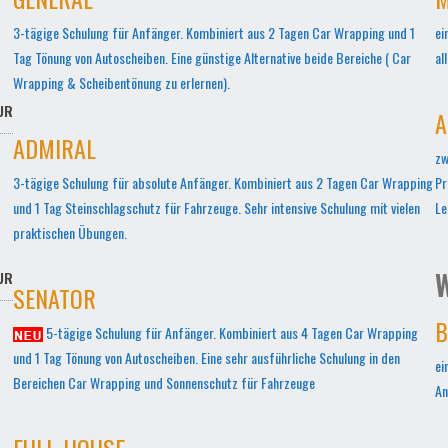
3-tägige Schulung für Anfänger. Kombiniert aus 2 Tagen Car Wrapping und 1
ei
Tag Tönung von Autoscheiben. Eine günstige Alternative beide Bereiche ( Car
al
Wrapping & Scheibentönung zu erlernen).
UR
A
ADMIRAL
zw
3-tägige Schulung für absolute Anfänger. Kombiniert aus 2 Tagen Car Wrapping
Pr
und 1 Tag Steinschlagschutz für Fahrzeuge. Sehr intensive Schulung mit vielen
Le
praktischen Übungen.
W
UR
SENATOR
B
5-tägige Schulung für Anfänger. Kombiniert aus 4 Tagen Car Wrapping
und 1 Tag Tönung von Autoscheiben. Eine sehr ausführliche Schulung in den
ei
Bereichen Car Wrapping und Sonnenschutz für Fahrzeuge
An
FULL-HOUSE