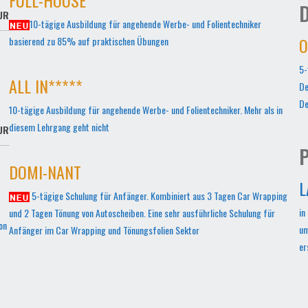
D
UR
10-tägige Ausbildung für angehende Werbe- und Folientechniker
O
basierend zu 85% auf praktischen Übungen
5-
ALL IN*****
De
De
10-tägige Ausbildung für angehende Werbe- und Folientechniker. Mehr als in
diesem Lehrgang geht nicht
UR
P
DOMI-NANT
L
5-tägige Schulung für Anfänger. Kombiniert aus 3 Tagen Car Wrapping
in
und 2 Tagen Tönung von Autoscheiben. Eine sehr ausführliche Schulung für
on
um
Anfänger im Car Wrapping und Tönungsfolien Sektor
er