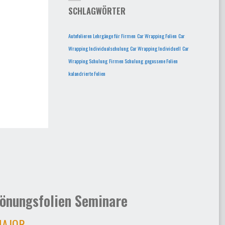
SCHLAGWÖRTER
Autofolieren Lehrgänge für Firmen
Car Wrapping Folien
Car
Wrapping Individualschulung
Car Wrapping Individuell
Car
Wrapping Schulung
Firmen Schulung
gegossene Folien
kalandrierte Folien
önungsfolien Seminare
AJOR