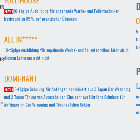
D
UR
10-tägige Ausbildung für angehende Werbe- und Folientechniker
O
basierend zu 85% auf praktischen Übungen
5-
ALL IN*****
De
De
10-tägige Ausbildung für angehende Werbe- und Folientechniker. Mehr als in
diesem Lehrgang geht nicht
UR
P
DOMI-NANT
L
5-tägige Schulung für Anfänger. Kombiniert aus 3 Tagen Car Wrapping
in
und 2 Tagen Tönung von Autoscheiben. Eine sehr ausführliche Schulung für
on
um
Anfänger im Car Wrapping und Tönungsfolien Sektor
er