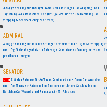
3-tägige Schulung für Anfänger. Kombiniert aus 2 Tagen Car Wrapping und 1
ei
Tag Tönung von Autoscheiben. Eine günstige Alternative beide Bereiche ( Car
al
Wrapping & Scheibentönung zu erlernen).
UR
A
ADMIRAL
zw
3-tägige Schulung für absolute Anfänger. Kombiniert aus 2 Tagen Car Wrapping
Pr
und 1 Tag Steinschlagschutz für Fahrzeuge. Sehr intensive Schulung mit vielen
Le
praktischen Übungen.
W
UR
SENATOR
B
5-tägige Schulung für Anfänger. Kombiniert aus 4 Tagen Car Wrapping
und 1 Tag Tönung von Autoscheiben. Eine sehr ausführliche Schulung in den
ei
Bereichen Car Wrapping und Sonnenschutz für Fahrzeuge
An
FULL-HOUSE