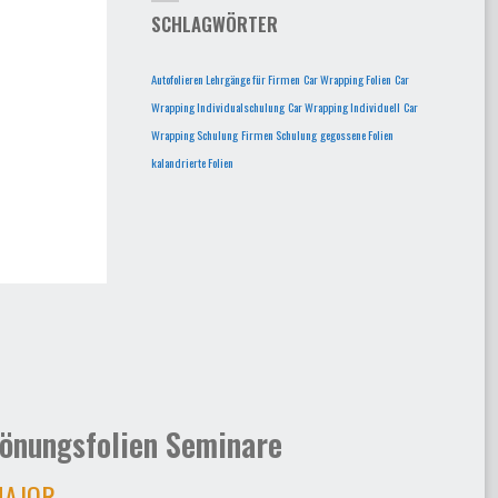
SCHLAGWÖRTER
Autofolieren Lehrgänge für Firmen
Car Wrapping Folien
Car
Wrapping Individualschulung
Car Wrapping Individuell
Car
Wrapping Schulung
Firmen Schulung
gegossene Folien
kalandrierte Folien
önungsfolien Seminare
AJOR