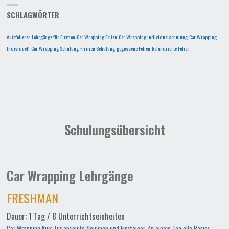
SCHLAGWÖRTER
Autofolieren Lehrgänge für Firmen
Car Wrapping Folien
Car Wrapping Individualschulung
Car Wrapping
Individuell
Car Wrapping Schulung
Firmen Schulung
gegossene Folien
kalandrierte Folien
Schulungsübersicht
Car Wrapping Lehrgänge
FRESHMAN
Dauer: 1 Tag / 8 Unterrichtseinheiten
Car Wrapping Kurs für absolute Neulinge und Einsteiger. An einem Tag alle Basics