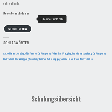
sehr schlecht
Bewerte auch du uns
SUBMIT REVIEW
SCHLAGWÖRTER
Autofolieren Lehrgänge für Firmen
Car Wrapping Folien
Car Wrapping Individualschulung
Car Wrapping
Individuell
Car Wrapping Schulung
Firmen Schulung
gegossene Folien
kalandrierte Folien
Schulungsübersicht