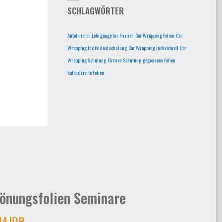
SCHLAGWÖRTER
Autofolieren Lehrgänge für Firmen
Car Wrapping Folien
Car
Wrapping Individualschulung
Car Wrapping Individuell
Car
Wrapping Schulung
Firmen Schulung
gegossene Folien
kalandrierte Folien
önungsfolien Seminare
AJOR