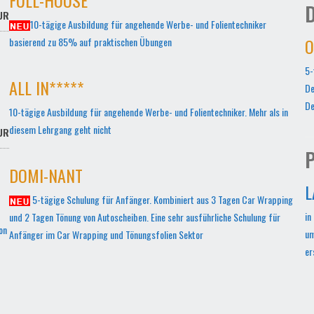
D
UR
10-tägige Ausbildung für angehende Werbe- und Folientechniker
O
basierend zu 85% auf praktischen Übungen
5-
ALL IN*****
De
De
10-tägige Ausbildung für angehende Werbe- und Folientechniker. Mehr als in
diesem Lehrgang geht nicht
UR
P
DOMI-NANT
L
5-tägige Schulung für Anfänger. Kombiniert aus 3 Tagen Car Wrapping
in
und 2 Tagen Tönung von Autoscheiben. Eine sehr ausführliche Schulung für
on
um
Anfänger im Car Wrapping und Tönungsfolien Sektor
er