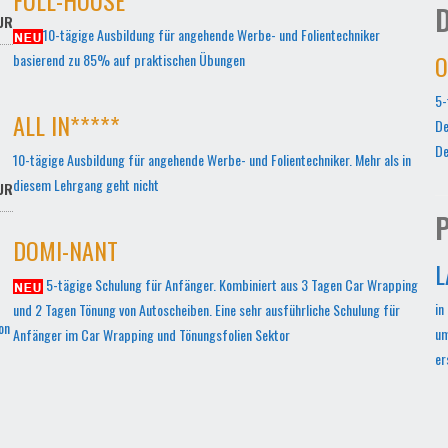
D
UR
10-tägige Ausbildung für angehende Werbe- und Folientechniker
O
basierend zu 85% auf praktischen Übungen
5-
ALL IN*****
De
De
10-tägige Ausbildung für angehende Werbe- und Folientechniker. Mehr als in
diesem Lehrgang geht nicht
UR
P
DOMI-NANT
L
5-tägige Schulung für Anfänger. Kombiniert aus 3 Tagen Car Wrapping
in
und 2 Tagen Tönung von Autoscheiben. Eine sehr ausführliche Schulung für
on
um
Anfänger im Car Wrapping und Tönungsfolien Sektor
er