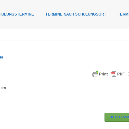
HULUNGSTERMINE
TERMINE NACH SCHULUNGSORT
TERM
“
eim
JETZT AN