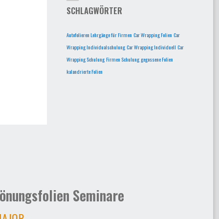
SCHLAGWÖRTER
Autofolieren Lehrgänge für Firmen
Car Wrapping Folien
Car
Wrapping Individualschulung
Car Wrapping Individuell
Car
Wrapping Schulung
Firmen Schulung
gegossene Folien
kalandrierte Folien
önungsfolien Seminare
AJOR