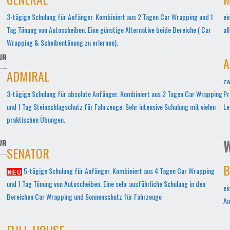
3-tägige Schulung für Anfänger. Kombiniert aus 2 Tagen Car Wrapping und 1
ei
Tag Tönung von Autoscheiben. Eine günstige Alternative beide Bereiche ( Car
al
Wrapping & Scheibentönung zu erlernen).
UR
A
ADMIRAL
zw
3-tägige Schulung für absolute Anfänger. Kombiniert aus 2 Tagen Car Wrapping
Pr
und 1 Tag Steinschlagschutz für Fahrzeuge. Sehr intensive Schulung mit vielen
Le
praktischen Übungen.
W
UR
SENATOR
B
5-tägige Schulung für Anfänger. Kombiniert aus 4 Tagen Car Wrapping
und 1 Tag Tönung von Autoscheiben. Eine sehr ausführliche Schulung in den
ei
Bereichen Car Wrapping und Sonnenschutz für Fahrzeuge
An
FULL-HOUSE