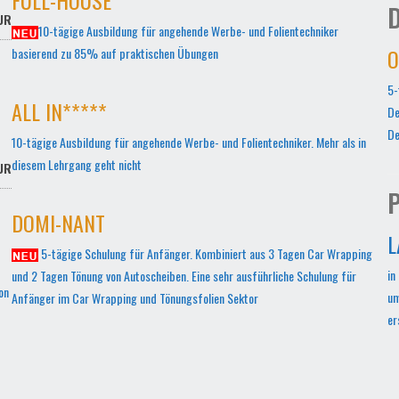
D
UR
10-tägige Ausbildung für angehende Werbe- und Folientechniker
O
basierend zu 85% auf praktischen Übungen
5-
ALL IN*****
De
De
10-tägige Ausbildung für angehende Werbe- und Folientechniker. Mehr als in
diesem Lehrgang geht nicht
UR
P
DOMI-NANT
L
5-tägige Schulung für Anfänger. Kombiniert aus 3 Tagen Car Wrapping
in
und 2 Tagen Tönung von Autoscheiben. Eine sehr ausführliche Schulung für
on
um
Anfänger im Car Wrapping und Tönungsfolien Sektor
er