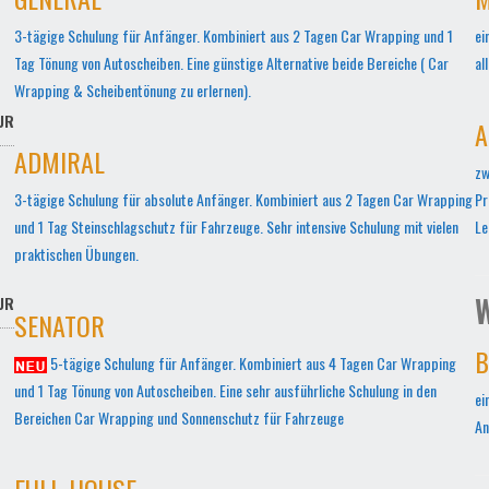
3-tägige Schulung für Anfänger. Kombiniert aus 2 Tagen Car Wrapping und 1
ei
Tag Tönung von Autoscheiben. Eine günstige Alternative beide Bereiche ( Car
al
Wrapping & Scheibentönung zu erlernen).
UR
A
ADMIRAL
zw
3-tägige Schulung für absolute Anfänger. Kombiniert aus 2 Tagen Car Wrapping
Pr
und 1 Tag Steinschlagschutz für Fahrzeuge. Sehr intensive Schulung mit vielen
Le
praktischen Übungen.
W
UR
SENATOR
B
5-tägige Schulung für Anfänger. Kombiniert aus 4 Tagen Car Wrapping
und 1 Tag Tönung von Autoscheiben. Eine sehr ausführliche Schulung in den
ei
Bereichen Car Wrapping und Sonnenschutz für Fahrzeuge
An
FULL-HOUSE