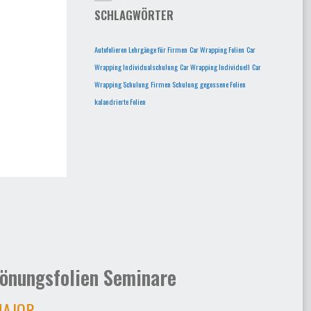
SCHLAGWÖRTER
Autofolieren Lehrgänge für Firmen
Car Wrapping Folien
Car
Wrapping Individualschulung
Car Wrapping Individuell
Car
Wrapping Schulung
Firmen Schulung
gegossene Folien
kalandrierte Folien
önungsfolien Seminare
AJOR