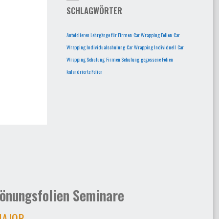
SCHLAGWÖRTER
Autofolieren Lehrgänge für Firmen
Car Wrapping Folien
Car
Wrapping Individualschulung
Car Wrapping Individuell
Car
Wrapping Schulung
Firmen Schulung
gegossene Folien
kalandrierte Folien
önungsfolien Seminare
AJOR