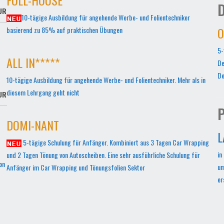
D
UR
10-tägige Ausbildung für angehende Werbe- und Folientechniker
O
basierend zu 85% auf praktischen Übungen
5-
ALL IN*****
De
De
10-tägige Ausbildung für angehende Werbe- und Folientechniker. Mehr als in
diesem Lehrgang geht nicht
UR
P
DOMI-NANT
L
5-tägige Schulung für Anfänger. Kombiniert aus 3 Tagen Car Wrapping
in
und 2 Tagen Tönung von Autoscheiben. Eine sehr ausführliche Schulung für
on
um
Anfänger im Car Wrapping und Tönungsfolien Sektor
er