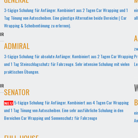
3-tägige Schulung für Anfänger. Kombiniert aus 2 Tagen Car Wrapping und 1
ei
Tag Tönung von Autoscheiben. Eine günstige Alternative beide Bereiche ( Car
al
Wrapping & Scheibentönung zu erlernen).
UR
A
ADMIRAL
zw
3-tägige Schulung für absolute Anfänger. Kombiniert aus 2 Tagen Car Wrapping
Pr
und 1 Tag Steinschlagschutz für Fahrzeuge. Sehr intensive Schulung mit vielen
Le
praktischen Übungen.
W
UR
SENATOR
B
5-tägige Schulung für Anfänger. Kombiniert aus 4 Tagen Car Wrapping
und 1 Tag Tönung von Autoscheiben. Eine sehr ausführliche Schulung in den
ei
Bereichen Car Wrapping und Sonnenschutz für Fahrzeuge
An
FULL-HOUSE