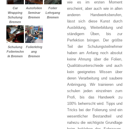
wie es im ersten Moment
Car
Autofolien
Folier
erscheint, aber auch wie in allen
Wrapping
Seminar
Lehrgang
anderen Handwerksberufen,
Schulung
Bremen
Bremen
lässt sich diese Kunst durch
Bremen
Ausbildung, Weiterbildung und
ständigem Üben, bis zur
Perfektion bringen. Der größte
Teil der Schulungsteilnehmer
Schulung
Folierlehrg
Foliertechn
ang
haben am Anfang noch absolut
ik Bremen
Bremen
keine Ahnung über die Folien,
Qualitätsunterschiede und auch
kein geeignetes Wissen über
deren Verarbeitung und saubere
Anbringung. Wir trainieren und
schulen jeden einzelnen zum
Profi, bis das Handwerk zu
100% beherrscht wird. Tipps und
Tricks bei der Folierung sind ein
wesentlicher Bestandteil und
nahezu die wichtigste Grundlage