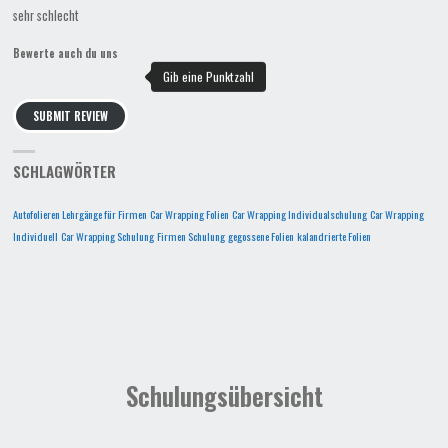
sehr schlecht
Bewerte auch du uns
SUBMIT REVIEW
SCHLAGWÖRTER
Autofolieren Lehrgänge für Firmen
Car Wrapping Folien
Car Wrapping Individualschulung
Car Wrapping
Individuell
Car Wrapping Schulung
Firmen Schulung
gegossene Folien
kalandrierte Folien
Schulungsübersicht